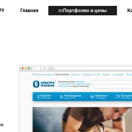
79
Главная
Портфолио и цены
К
ов