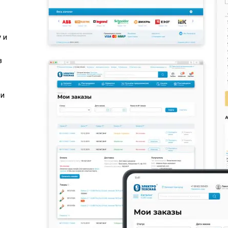
 и
в
 и