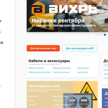
и
й
ой
о