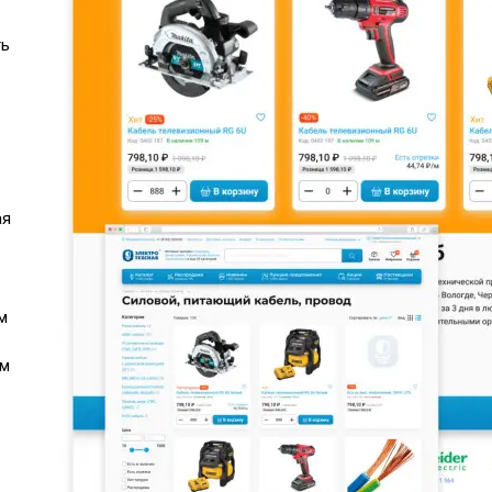
ть
ая
м
ем