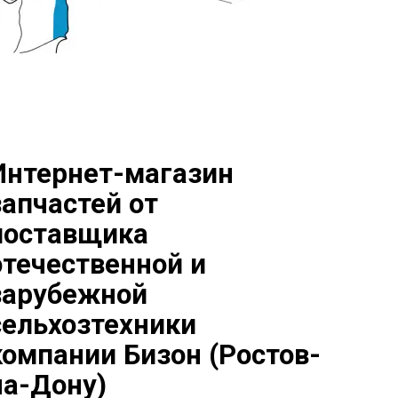
Интернет-магазин
запчастей от
поставщика
отечественной и
зарубежной
сельхозтехники
компании Бизон (Ростов-
на-Дону)