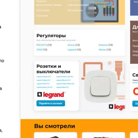
а
по
а
в,