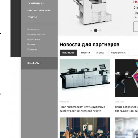
,
е
в,