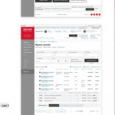
е системы
18
B2B-магазины
16
Технически сложные сайты
12