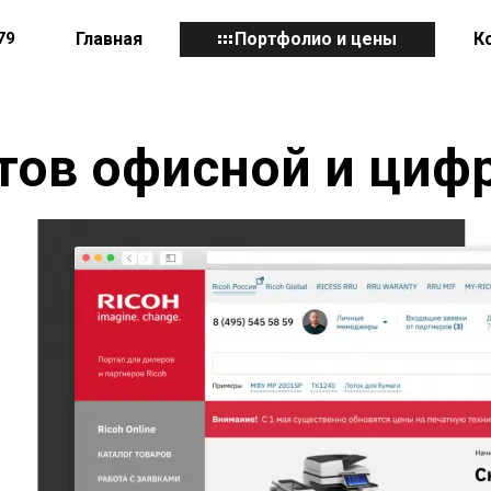
79
Главная
Портфолио и цены
К
тов офисной и циф