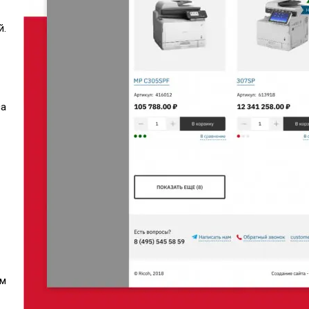
й.
са
ам