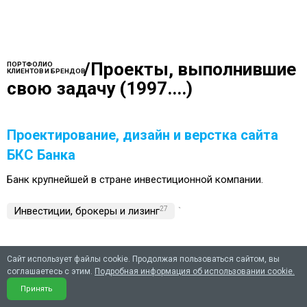
/
Проекты, выполнившие
ПОРТФОЛИО
КЛИЕНТОВ И БРЕНДОВ
свою задачу (1997....)
Проектирование, дизайн и верстка сайта
БКС Банка
Банк крупнейшей в стране инвестиционной компании.
Инвестиции, брокеры и лизинг
27
`
Сайт использует файлы cookie. Продолжая пользоваться сайтом, вы
Корпоративный сайт для ведущей
соглашаетесь с этим.
Подробная информация об использовании cookie.
компании на рынке ценных бумаг URSA-
Принять
Capital