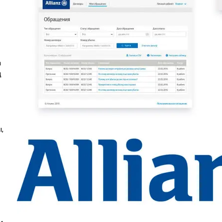
а
ц
,