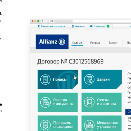
и
,
,
о
е
в