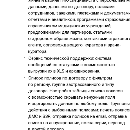
Личный кабинет HR-специалиста с персональным
данными, данными по договору, полисами
сотрудников, заявками, платежами и документами
отчетами и аналитикой, программами страхования
справочником медицинских учреждений,
предложениями для партнеров, статьями
о здоровом образе жизни, контактами страховог
агента, сопровождающего, куратора и врача-
куратора.
Сервис технической поддержки: система
сообщений со статусами с возможностью
выгрузки их в XLS и архивирования.
Список полисов по договору с фильтром
по региону, группе застрахованного и типу
договора. Настройка таблицы списка полисов
с возможностью скрывать ненужные поля
и сортировать данные по любому полю. Групповы
действия с выбранными полисами: печать полисо
ДМС и ВЗР, отправка полисов на email, отправка
списка на аннулирование, смена серии, перевод
в другой договор.