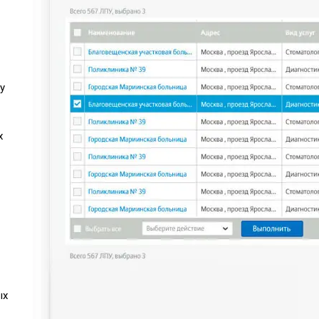
у
х
ых