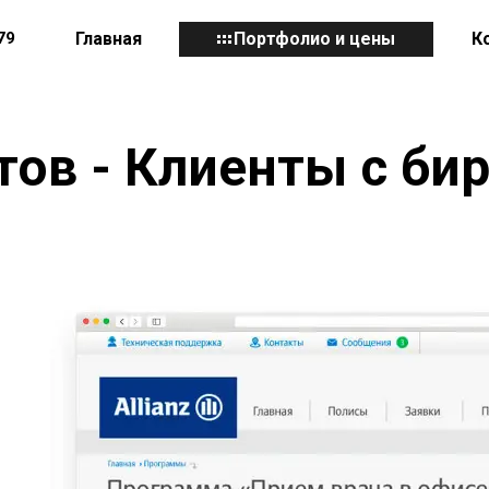
79
Главная
Портфолио и цены
К
тов - Клиенты с б