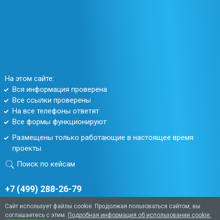
На этом сайте:
Вся информация проверена
Все ссылки проверены
На все телефоны ответят
Все формы функционируют
Размещены только работающие в настоящее время
проекты
Поиск по кейсам
+7 (499) 288-26-79
Согласие на обработку персональных данных.
Политика
Сайт использует файлы cookie. Продолжая пользоваться сайтом, вы
обработки персональных данных.
соглашаетесь с этим.
Подробная информация об использовании cookie.