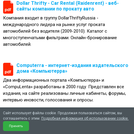
Dollar Thrifty - Car Rental (Raidenrent) - веб-
сайты компании по прокату авто
Компания входит в группу DollarThriftyRussia -
международного лидера на рынке услуг проката
автомобилей без водителя (2009-2010). Каталог с
многоступенчатыми фильтрами. Онлайн-бронирование
автомобилей.
Computerra - интернет-издания издательского
дома «Компьютерра»
Два информационных портала «Компьютерра» и
«CompuLenta» разработаны в 2000 году. Представлен все
издания, на сайте реализованы личные кабинеты, форумы,
интервью иновости, голосования и опросы.
Сайт использует файлы cookie. Продолжая пользоваться сайтом, вы
соглашаетесь с этим.
Подробная информация об использовании cookie.
Сайт лизинговой компании НОМОС лизинг
(Nomos-leasing)
Принять