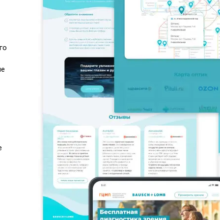
го
ые
е