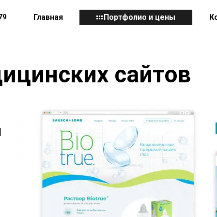
79
Главная
Портфолио и цены
К
дицинских сайтов
я