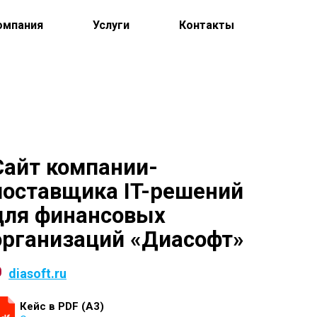
омпания
Услуги
Контакты
Сайт компании-
поставщика IT-решений
для финансовых
организаций «Диасофт»
diasoft.ru
Кейс в PDF (А3)