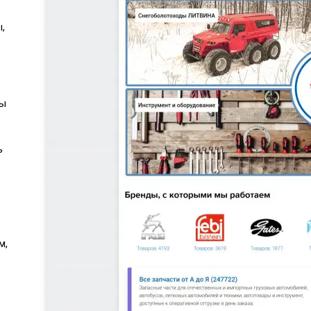
,
ры
ь
м,