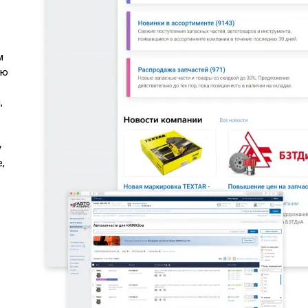
м
ью
,
у
,
ь