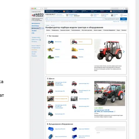
ка
ат