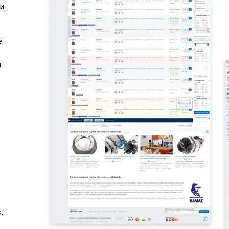
и.
е
и
.