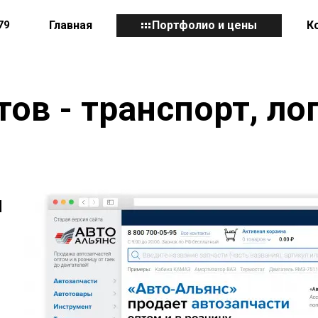
79
Главная
Портфолио и цены
К
ов - транспорт, ло
н