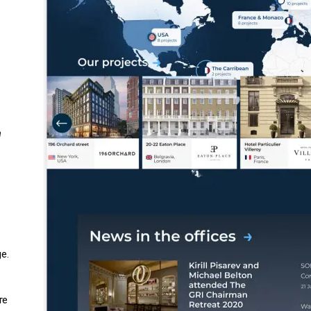
а
e.
те