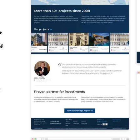
ти
ей
й