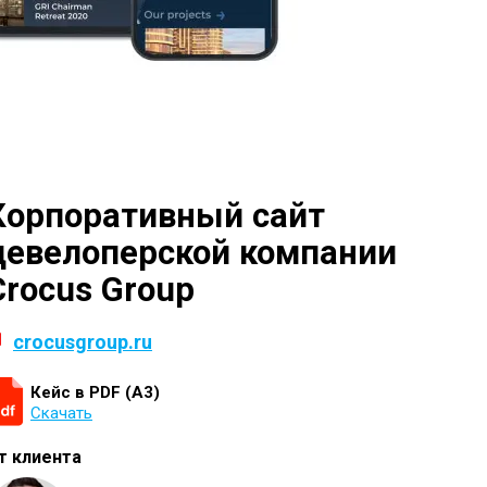
Корпоративный сайт
девелоперской компании
Crocus Group
crocusgroup.ru
Кейс в PDF (А3)
Скачать
т клиента