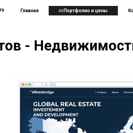
79
Главная
Портфолио и цены
К
тов - Недвижимост