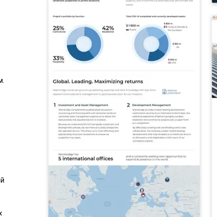
е
м.
ой
х