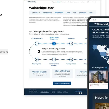
ва
вные сайты
18
Лучшие кейсы
12