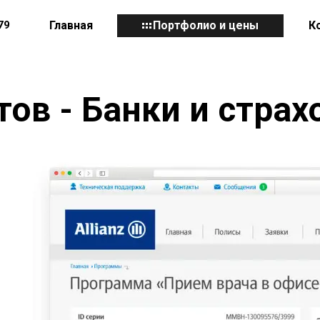
79
Главная
Портфолио и цены
К
тов - Банки и страх