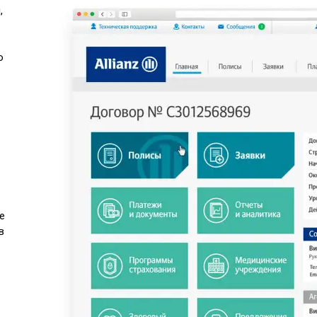
,
о
е
в