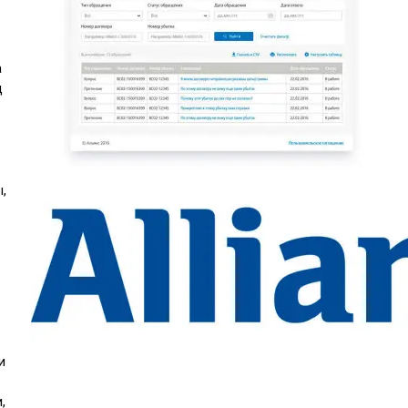
а
ц
,
и
,