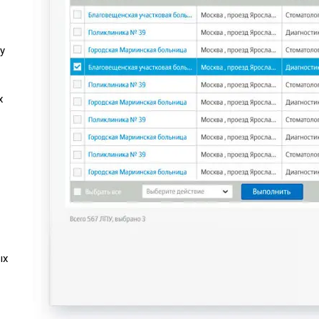
у
х
ых