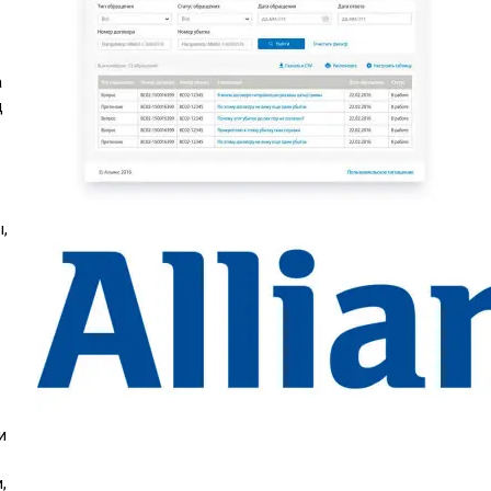
а
ц
,
и
,