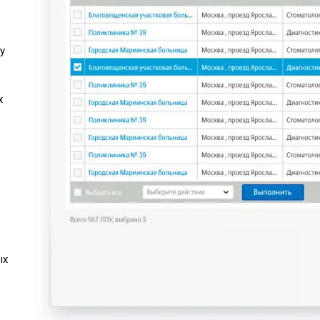
у
х
ых