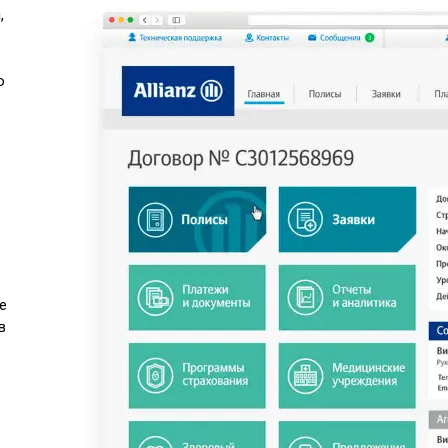
,
о
е
в