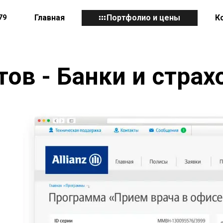
79
Главная
Портфолио и цены
К
тов - Банки и страх