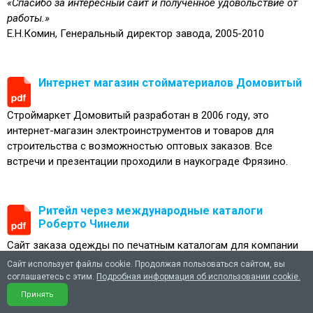
«Спасибо за интересный сайт и полученное удовольствие от
работы.»
Е.Н.Комин, Генеральный директор завода, 2005-2010
Интернет магазин стойматериалов Домовитый
Строймаркет Домовитый разработан в 2006 году, это
интернет-магазин электроинструментов и товаров для
строительства с возможностью оптовых заказов. Все
встречи и презентации проходили в наукограде Фрязино.
Ритейл через международные каталоги
Роберто Чинели
Сайт заказа одежды по печатным каталогам для компании
Роберто Чинелли по дизайну максимально приближен к
Сайт использует файлы cookie. Продолжая пользоваться сайтом, вы
самому популярному в 2007 году каталогу Quelle. Выбор
соглашаетесь с этим.
Подробная информация об использовании cookie.
товаров из более 100 каталогов в сезон, более 10
Принять
миллионов вещей. Интерактивная примерочная.