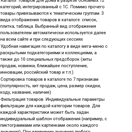
Каталог товаров для дома в разрезе основных 12
категорий, интегрированный с 1С. Помимо прочего
товары привязываются к тематическим группам. 3
вида отображения товаров в каталоге: список,
плитка, таблица. Выбранный вид отображения
пользователем автоматически используется далее
на всем сайте и при следующих сессиях
Удобная навигация по каталогу в виде мега-меню с
раскрытыми подкатегориями и коллекциями, а
также до 10 специальных предсборок (хиты
продаж, новинки, ближайшее поступление,
инновации, российский товар и т.п.)
Сортировка товаров в каталоге по 7 признакам
(популярность, хит продаж, цена, размер скидки,
коду, название, наличие)
Фильтрация товаров. Индивидуальные параметры
фильтрации для каждой категории товаров. Для
каждой характеристики может быть задан
индивидуальный шаблон отображения (например, с
пиктограммами или картинками около каждого
значения). При изменении значения любого