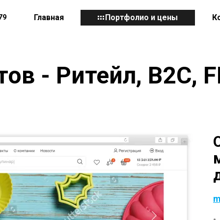
79
Главная
Портфолио и цены
К
тов - Ритейл, B2C,
m