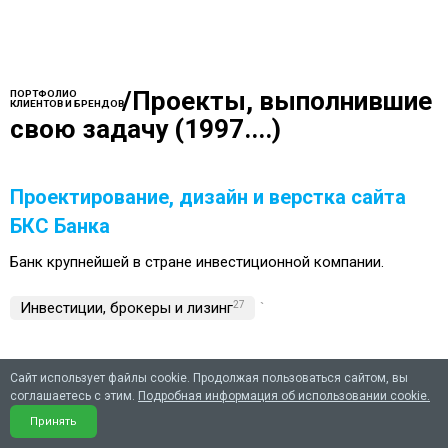
/
Проекты, выполнившие
ПОРТФОЛИО
КЛИЕНТОВ И БРЕНДОВ
свою задачу (1997....)
Проектирование, дизайн и верстка сайта
БКС Банка
Банк крупнейшей в стране инвестиционной компании.
Инвестиции, брокеры и лизинг
27
`
Сайт использует файлы cookie. Продолжая пользоваться сайтом, вы
Корпоративный сайт для ведущей
соглашаетесь с этим.
Подробная информация об использовании cookie.
компании на рынке ценных бумаг URSA-
Принять
Capital