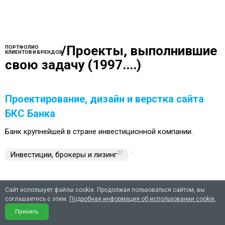
/
Проекты, выполнившие
ПОРТФОЛИО
КЛИЕНТОВ И БРЕНДОВ
свою задачу (1997....)
Проектирование, дизайн и верстка сайта
БКС Банка
Банк крупнейшей в стране инвестиционной компании.
Инвестиции, брокеры и лизинг
27
`
Сайт использует файлы cookie. Продолжая пользоваться сайтом, вы
Корпоративный сайт для ведущей
соглашаетесь с этим.
Подробная информация об использовании cookie.
компании на рынке ценных бумаг URSA-
Принять
Capital