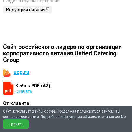
Входит в группы портфолио:
Индустрия питания
17
Сайт российского лидера по организации
корпоративного питания United Catering
Group
ucg.ru
Кейс в PDF (А3)
Скачать
От клиента
Сайт использует файлы cookie. Продолжая пользоваться сайтом, вы
соглашаетесь с этим.
Подробная информация об использовании cookie.
Альбина Ахметгалеева
Принять